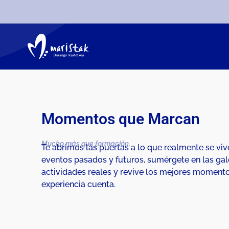
Momentos que Marcan
Mucho más que formación.
Te abrimos las puertas a lo que realmente se viv
eventos pasados y futuros, sumérgete en las gale
actividades reales y revive los mejores momento
experiencia cuenta.