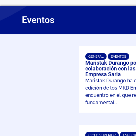
Eventos
GENERAL
EVENTOS
Maristak Durango pon
colaboración con la
Empresa Saria
Maristak Durango ha 
edición de los MKD Em
encuentro en el que r
fundamental...
CICLO SUPERIOR
ESPECI