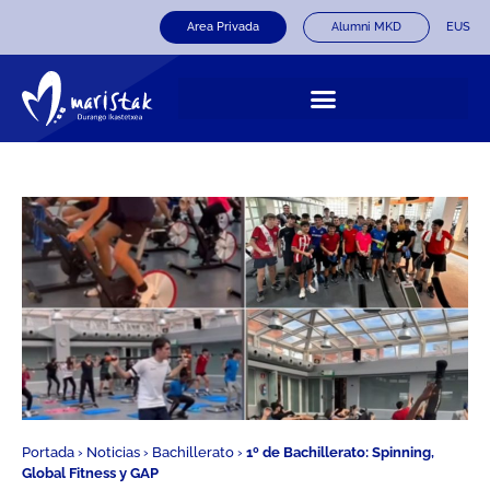
Area Privada
Alumni MKD
EUS
Portada
›
Noticias
›
Bachillerato
›
1º de Bachillerato: Spinning,
Global Fitness y GAP