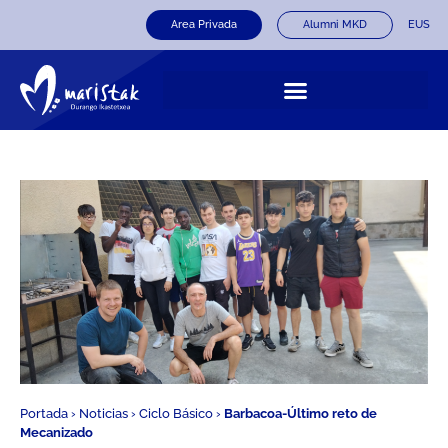
Area Privada
Alumni MKD
EUS
Portada
›
Noticias
›
Ciclo Básico
›
Barbacoa-Último reto de
Mecanizado