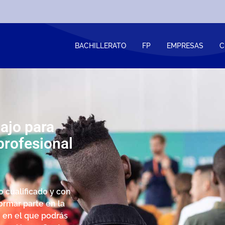
BACHILLERATO
FP
EMPRESAS
C
ajo para
profesional
cualificado y con
ormar parte en la
, en el que podrás