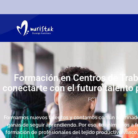
Formación en Centros de Trab
conectarte con el futuro talento 
FCT
Formamos nuevos talentos y contamos con un alumnado 
ganas de seguir aprendiendo. Por eso, te animamos a f
formación de profesionales del tejido productivo vasco