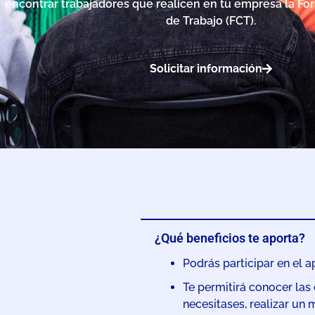
encontrar trabajadores que realicen en tu empresa la F
de Trabajo (FCT).
Solicitar información
¿Qué beneficios te aporta?
Podrás participar en el a
Te permitirá conocer las
necesitases, realizar un 