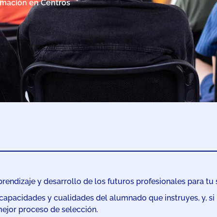
ormación en Centros
prendizaje y desarrollo de los futuros profesionales para tu 
 capacidades y cualidades del alumnado que instruyes, y, si 
mejor proceso de selección.