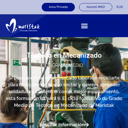
Area Privada
Alumni MKD
EUS
Técnico en Mecanizado
CF GRADO MEDIO
Si buscas entrar en el mercado laboral o reciclarte
para descubrir un nuevo sector y quieres aprender
soldadura y calderería con el mejor equipamiento,
esta formación es para ti. El ciclo formativo de Grado
Medio de Técnico en Mecanizado de Maristak
Solicitar información