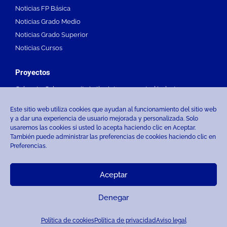
Noticias FP Básica
Noticias Grado Medio
Noticias Grado Superior
Noticias Cursos
Proyectos
Cyber-In. Cybersecurity in the interconnected industry
Devise4KE
Este sitio web utiliza cookies que ayudan al funcionamiento del sitio web
MULE
y a dar una experiencia de usuario mejorada y personalizada. Solo
usaremos las cookies si usted lo acepta haciendo clic en Aceptar.
FP innovacion
También puede administrar las preferencias de cookies haciendo clic en
Todos los proyectos
Preferencias.
Aceptar
© Maristak Durango 2026
Denegar
Política de cookies
Política de privacidad
Aviso legal