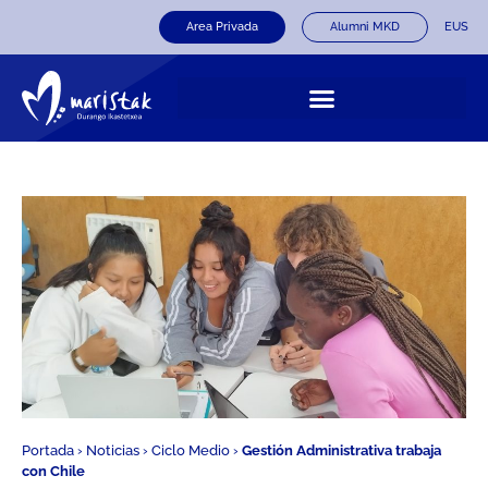
Area Privada
Alumni MKD
EUS
Portada
›
Noticias
›
Ciclo Medio
›
Gestión Administrativa trabaja
con Chile