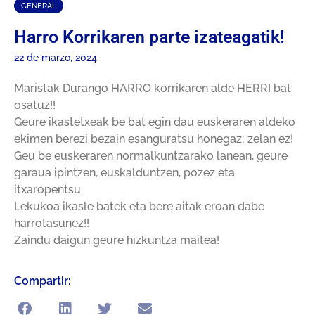
GENERAL
Harro Korrikaren parte izateagatik!
22 de marzo, 2024
Maristak Durango HARRO korrikaren alde HERRI bat
osatuz!!
Geure ikastetxeak be bat egin dau euskeraren aldeko
ekimen berezi bezain esanguratsu honegaz; zelan ez!
Geu be euskeraren normalkuntzarako lanean, geure
garaua ipintzen, euskalduntzen, pozez eta
itxaropentsu.
Lekukoa ikasle batek eta bere aitak eroan dabe
harrotasunez!!
Zaindu daigun geure hizkuntza maitea!
Compartir: