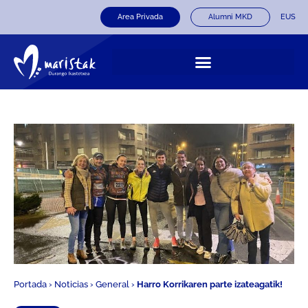
Area Privada
Alumni MKD
EUS
Portada
›
Noticias
›
General
›
Harro Korrikaren parte izateagatik!