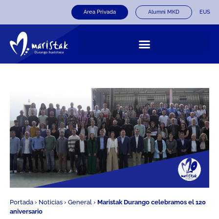
Area Privada
Alumni MKD
EUS
Portada
›
Noticias
›
General
›
Maristak Durango celebramos el 120
aniversario