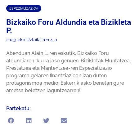
ESPEZIALIZAZIOA
Bizkaiko Foru Aldundia eta Bizikleta
P.
2023-eko Uztaila-ren 4-a
Abenduan Alain L. ren eskutik, Bizkaiko Foru
aldundiaren ikurra jaso genuen, Bizikletak Muntatzea,
Prestatzea eta Mantentzea-ren Espezializazio
programa gelaren finantziazioan izan duten
protagonismoa medio. Eskerrik asko benetan gure
ametsa betetzen laguntzearren!
Partekatu: