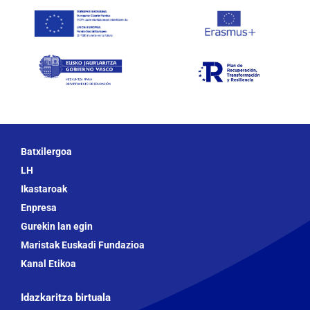
Batxilergoa
LH
Ikastaroak
Enpresa
Gurekin lan egin
Maristak Euskadi Fundazioa
Kanal Etikoa
Idazkaritza birtuala