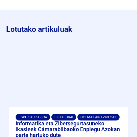
Lotutako artikuluak
ESPEZIALIZAZIOA
EKITALDIAK
GOI MAILAKO ZIKLOAK
Informatika eta Zibersegurtasuneko
ikasleek Cámarabilbaoko Enplegu Azokan
parte hartuko dute