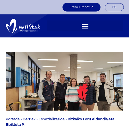
Eremu Pribatua
ES
Portada
›
Berriak
›
Espezializazioa
›
Bizkaiko Foru Aldundia eta
Bizikleta P.