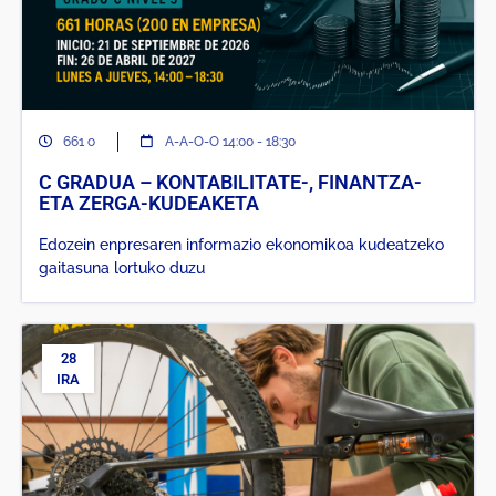
661 o
A-A-O-O 14:00 - 18:30
C GRADUA – KONTABILITATE-, FINANTZA-
ETA ZERGA-KUDEAKETA
Edozein enpresaren informazio ekonomikoa kudeatzeko
gaitasuna lortuko duzu
28
IRA