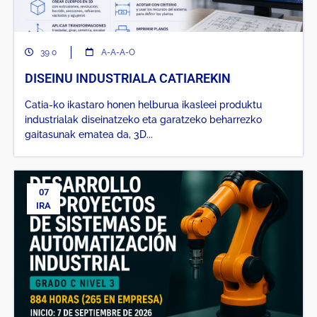
39 o
A-A-A-O
DISEINU INDUSTRIALA CATIAREKIN
Catia-ko ikastaro honen helburua ikasleei produktu
industrialak diseinatzeko eta garatzeko beharrezko
gaitasunak ematea da, 3D...
07
IRA