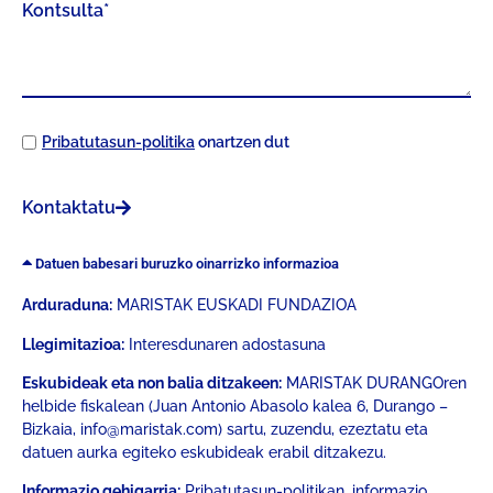
Pribatutasun-politika
onartzen dut
Kontaktatu
Datuen babesari buruzko oinarrizko informazioa
Arduraduna:
MARISTAK EUSKADI FUNDAZIOA
Llegimitazioa:
Interesdunaren adostasuna
Eskubideak eta non balia ditzakeen:
MARISTAK DURANGOren
helbide fiskalean (Juan Antonio Abasolo kalea 6, Durango –
Bizkaia, info@maristak.com) sartu, zuzendu, ezeztatu eta
datuen aurka egiteko eskubideak erabil ditzakezu.
Informazio gehigarria:
Pribatutasun-politikan, informazio