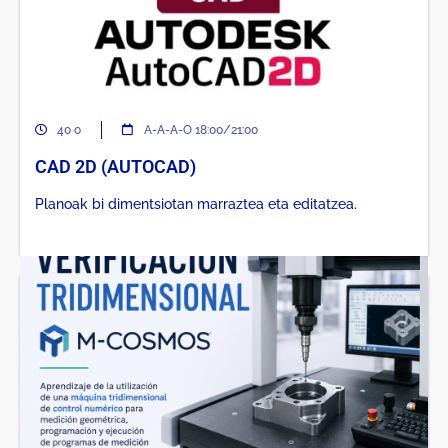
40 o
A-A-A-O 18:00/21:00
CAD 2D (AUTOCAD)
Planoak bi dimentsiotan marraztea eta editatzea.