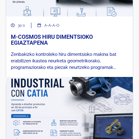
30 o
A-A-A-O
M-COSMOS HIRU DIMENTSIOKO
EGIAZTAPENA
Zenbakizko kontroleko hiru dimentsioko makina bat
erabiltzen ikastea neurketa geometrikorako,
programaziorako eta piezak neurtzeko programak...