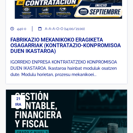
440 o
A-A-A-O-O (14:00/21:00)
FABRIKAZIO MEKANIKOKO ERAGIKETA
OSAGARRIAK (KONTRATAZIO-KONPROMISOA
DUEN IKASTAROA)
IGORREKO ENPRESA KONTRATATZEKO KONPROMISOA
DUEN IKASTAROA. Ikastaroa hainbat moduluk osatzen
dute. Modulu horietan, prozesu mekanikoei...
21
IRA