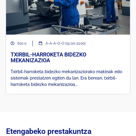
620 o
A-A-A-O-O (15;00-21:00)
TXIRBIL-HARROKETA BIDEZKO
MEKANIZAZIOA
Txirbil-harroketa bidezko mekanizaziorako makinak edo
sistemak prestatzen egiten du lan. Era berean, txirbil-
harroketa bidezko mekanizazioa...
Etengabeko prestakuntza