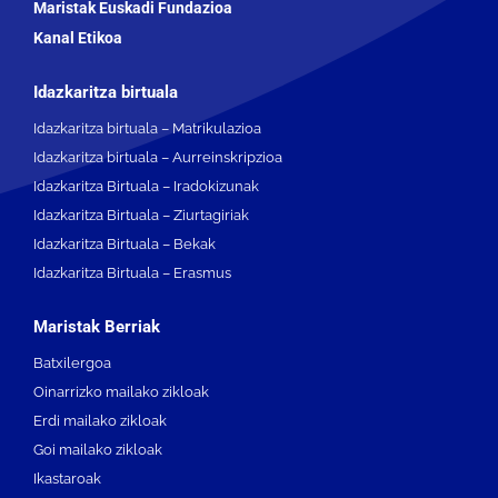
Maristak Euskadi Fundazioa
Kanal Etikoa
Idazkaritza birtuala
Idazkaritza birtuala – Matrikulazioa
Idazkaritza birtuala – Aurreinskripzioa
Idazkaritza Birtuala – Iradokizunak
Idazkaritza Birtuala – Ziurtagiriak
Idazkaritza Birtuala – Bekak
Idazkaritza Birtuala – Erasmus
Maristak Berriak
Batxilergoa
Oinarrizko mailako zikloak
Erdi mailako zikloak
Goi mailako zikloak
Ikastaroak