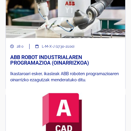
28 o
L-M-X-J (17:30-21:00)
ABB ROBOT INDUSTRIALAREN
PROGRAMAZIOA (OINARRIZKOA)
Ikastaroari esker, ikasleak ABB roboten programazioaren
oinarrizko ezagutzak menderatuko ditu.