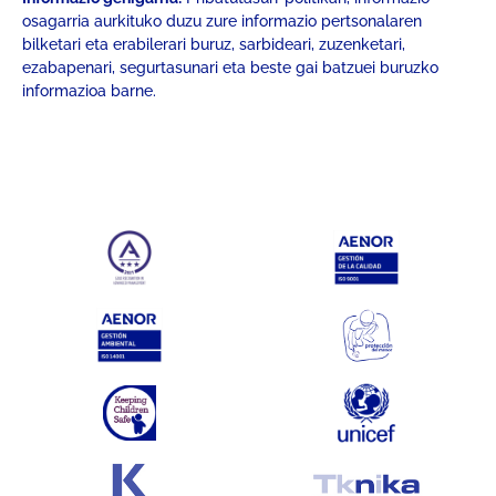
osagarria aurkituko duzu zure informazio pertsonalaren
bilketari eta erabilerari buruz, sarbideari, zuzenketari,
ezabapenari, segurtasunari eta beste gai batzuei buruzko
informazioa barne.