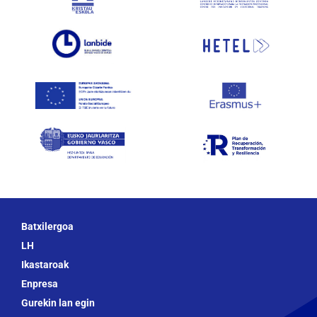
Batxilergoa
LH
Ikastaroak
Enpresa
Gurekin lan egin