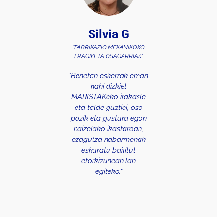
Silvia G
"FABRIKAZIO MEKANIKOKO
ERAGIKETA OSAGARRIAK"
"Benetan eskerrak eman
nahi dizkiet
MARISTAKeko irakasle
eta talde guztiei, oso
pozik eta gustura egon
naizelako ikastaroan,
ezagutza nabarmenak
eskuratu baititut
etorkizunean lan
egiteko."