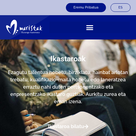
Eremu Pribatua
ES
Ikastaroak
Ezagutu talentua hobetu, birziklatu, hainbat arlotan
trebatu, kualifikazio-maila hobetu edo laneratzea
erraztu nahi duten pertsonentzako eta
enpresentzako ikastaro guztiak. Aurkitu zurea eta
eman izena.
Ikastaroa bilatu