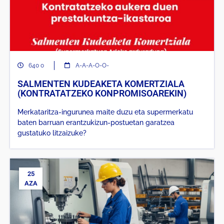
640 o
A-A-A-O-O-
SALMENTEN KUDEAKETA KOMERTZIALA
(KONTRATATZEKO KONPROMISOAREKIN)
Merkataritza-ingurunea maite duzu eta supermerkatu
baten barruan erantzukizun-postuetan garatzea
gustatuko litzaizuke?
25
AZA