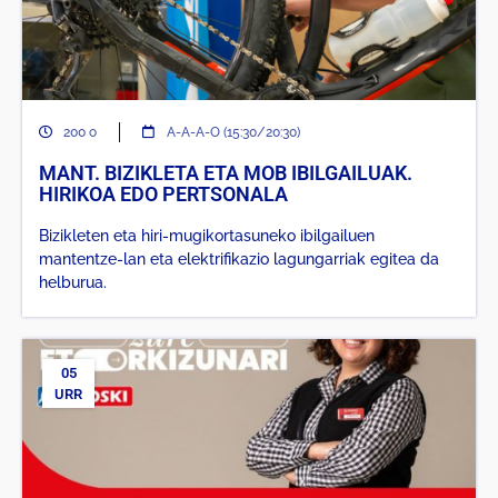
200 o
A-A-A-O (15:30/20:30)
MANT. BIZIKLETA ETA MOB IBILGAILUAK.
HIRIKOA EDO PERTSONALA
Bizikleten eta hiri-mugikortasuneko ibilgailuen
mantentze-lan eta elektrifikazio lagungarriak egitea da
helburua.
05
URR