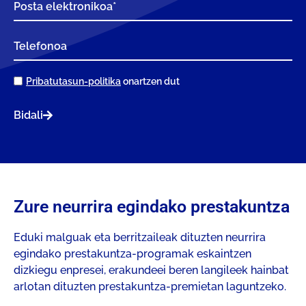
Pribatutasun-politika
onartzen dut
Bidali
Zure neurrira egindako prestakuntza
Eduki malguak eta berritzaileak dituzten neurrira
egindako prestakuntza-programak eskaintzen
dizkiegu enpresei, erakundeei beren langileek hainbat
arlotan dituzten prestakuntza-premietan laguntzeko.