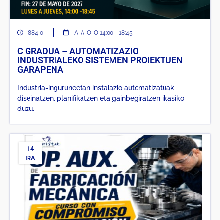
884 o
A-A-O-O 14:00 - 18:45
C GRADUA – AUTOMATIZAZIO
INDUSTRIALEKO SISTEMEN PROIEKTUEN
GARAPENA
Industria-inguruneetan instalazio automatizatuak
diseinatzen, planifikatzen eta gainbegiratzen ikasiko
duzu.
14
IRA