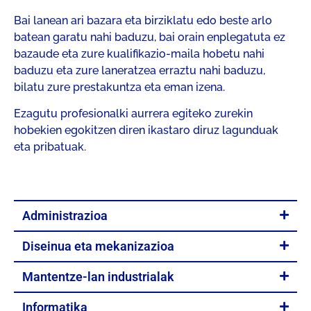
Bai lanean ari bazara eta birziklatu edo beste arlo
batean garatu nahi baduzu, bai orain enplegatuta ez
bazaude eta zure kualifikazio-maila hobetu nahi
baduzu eta zure laneratzea erraztu nahi baduzu,
bilatu zure prestakuntza eta eman izena.
Ezagutu profesionalki aurrera egiteko zurekin
hobekien egokitzen diren ikastaro diruz lagunduak
eta pribatuak.
Administrazioa
Diseinua eta mekanizazioa
Mantentze-lan industrialak
Informatika